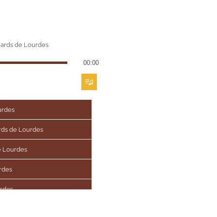
ards de Lourdes
00:00
urdes
rds de Lourdes
e Lourdes
rdes
urdes
Lourdes