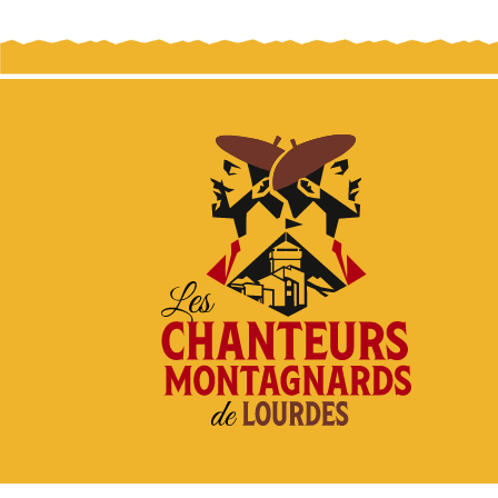
18. Minuit Chrétien - Les chanteurs montagnards d
19. Sounat Campanetos - Les chanteurs montagnar
20. Panis Angelicus - Les chanteurs montagnards 